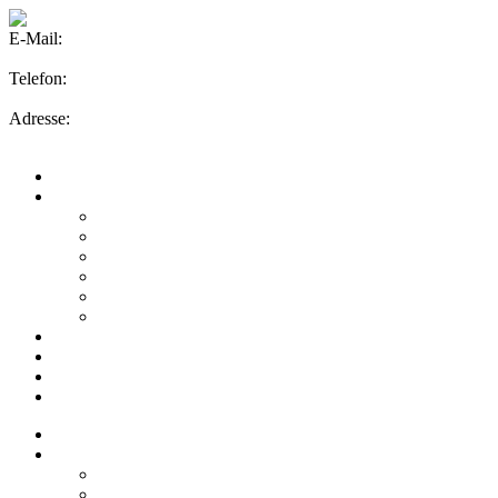
E-Mail:
info@rosenkranz-velbert.de
Telefon:
0 20 53 - 53 00
Adresse:
Zwingenberger Weg 39 42553 Velbert
Startseite
Das leisten wir
Landschaftsbau
Tiefbau & Erschließung
Gebäudebegrünung
Sportplatzbau
Gewässer-Renaturierung
Grünpflege & Grünservice
Das sind wir
Karriere
Ausbildung
Projekte
Startseite
Das leisten wir
Landschaftsbau
Tiefbau & Erschließung