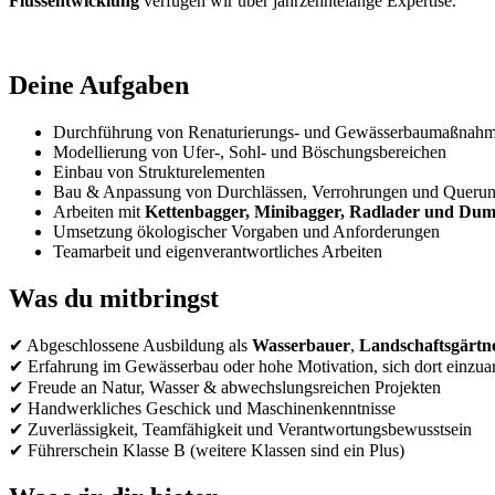
Flussentwicklung
verfügen wir über jahrzehntelange Expertise.
Deine Aufgaben
Durchführung von Renaturierungs- und Gewässerbaumaßnah
Modellierung von Ufer-, Sohl- und Böschungsbereichen
Einbau von Strukturelementen
Bau & Anpassung von Durchlässen, Verrohrungen und Queru
Arbeiten mit
Kettenbagger, Minibagger, Radlader und Du
Umsetzung ökologischer Vorgaben und Anforderungen
Teamarbeit und eigenverantwortliches Arbeiten
Was du mitbringst
✔ Abgeschlossene Ausbildung als
Wasserbauer
,
Landschaftsgärtn
✔ Erfahrung im Gewässerbau oder hohe Motivation, sich dort einzuar
✔ Freude an Natur, Wasser & abwechslungsreichen Projekten
✔ Handwerkliches Geschick und Maschinenkenntnisse
✔ Zuverlässigkeit, Teamfähigkeit und Verantwortungsbewusstsein
✔ Führerschein Klasse B (weitere Klassen sind ein Plus)