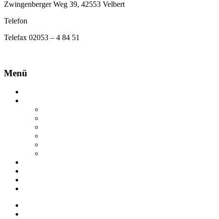
Zwingenberger Weg 39, 42553 Velbert
Telefon
02053 – 53 00
Telefax 02053 – 4 84 51
info@rosenkranz-velbert.de
Menü
Startseite
Das leisten wir
Landschaftsbau
Tiefbau & Erschließung
Gebäudebegrünung
Sportplatzbau
Gewässer-Renaturierung
Grünpflege & Grünservice
Das sind wir
Karriere
Ausbildung
Projekte
Startseite
Das leisten wir