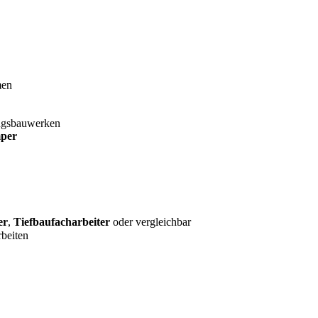
men
ngsbauwerken
mper
er
,
Tiefbaufacharbeiter
oder vergleichbar
beiten