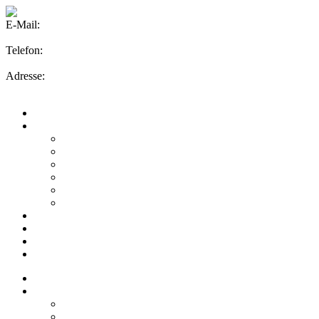
E-Mail:
info@rosenkranz-velbert.de
Telefon:
0 20 53 - 53 00
Adresse:
Zwingenberger Weg 39 42553 Velbert
Startseite
Das leisten wir
Landschaftsbau
Tiefbau & Erschließung
Gebäudebegrünung
Sportplatzbau
Gewässer-Renaturierung
Grünpflege & Grünservice
Das sind wir
Karriere
Ausbildung
Projekte
Startseite
Das leisten wir
Landschaftsbau
Tiefbau & Erschließung